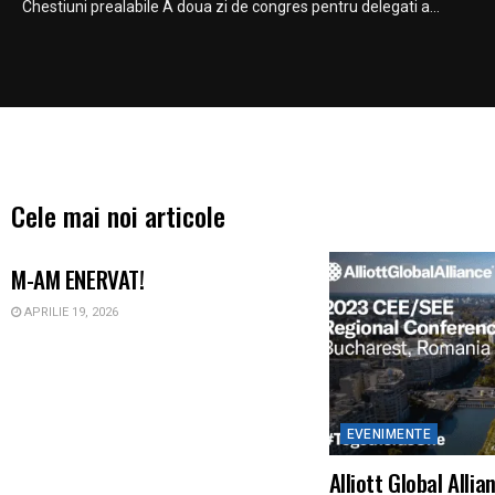
Chestiuni prealabile A doua zi de congres pentru delegati a...
Cele mai noi articole
UNCATEGORIZED
M-AM ENERVAT!
APRILIE 19, 2026
EVENIMENTE
Alliott Global Allia