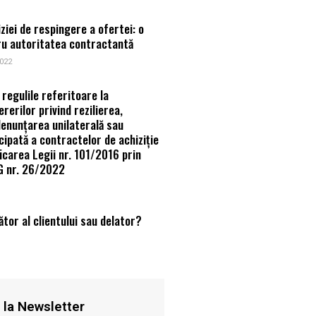
ziei de respingere a ofertei: o
ru autoritatea contractantă
022
regulile referitoare la
rerilor privind rezilierea,
denunțarea unilaterală sau
cipată a contractelor de achiziție
ficarea Legii nr. 101/2016 prin
G nr. 26/2022
ător al clientului sau delator?
e la Newsletter