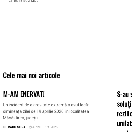
CITESTE MAI MULT
Cele mai noi articole
UNCATEGORIZED
ARII 
M-AM ENERVAT!
S-au 
soluți
Un incident de o gravitate extremă a avut loc în
rezil
dimineața zilei de 19 aprilie 2026, în localitatea
Mănăstirea, județul...
unila
DE
RADU SORA
APRILIE 19, 2026