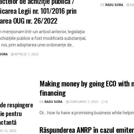
actelor de achiziție publică /
DE
RADU SORA
MA
icarea Legii nr. 101/2016 prin
area OUG nr. 26/2022
menționam într-un articol anterior, legislația
achizițiile publice a fost modificată substanțial,
oi, prin adoptarea unei ordonanțe de...
SORA
APRILIE 7, 2022
e
Making money by going ECO with 
financing
DE
RADU SORA
FEBRUARIE 7, 2022
0
 de respingere
ție pentru
Or… how to have a promising business while helping
actantă
Răspunderea ANRP în cazul emiterii
E 10, 2022