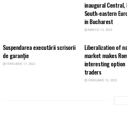
inaugural Central,
South-eastern Eur
in Bucharest
MARTIE 13, 2023
ARII DE PRACTICA
ARII DE PRACTICA
Suspendarea executării scrisorii
Liberalization of n
de garanție
market makes Rom
interesting option
FEBRUARIE 17, 2022
traders
FEBRUARIE 15, 2022