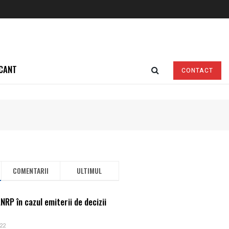
ionistilor in Drept
CANT
CONTACT
COMENTARII
ULTIMUL
RP în cazul emiterii de decizii
22