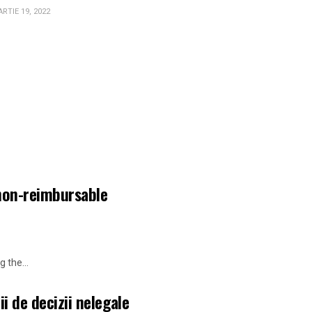
RTIE 19, 2022
non-reimbursable
 the...
 de decizii nelegale