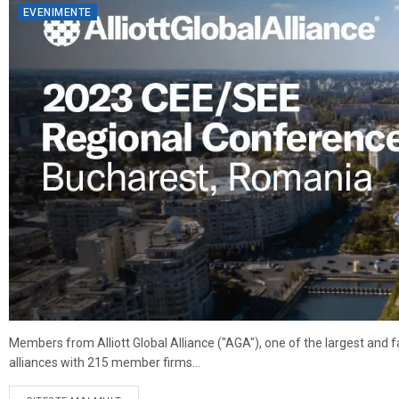
EVENIMENTE
Members from Alliott Global Alliance ("AGA"), one of the largest and f
alliances with 215 member firms...