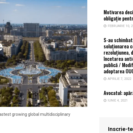
Motivarea deci
obligație pent
FEBRUARIE 10, 2
S-au schimbat 
soluționarea ce
rezoluțiunea, 
încetarea anti
publică / Modi
adoptarea OU
APRILIE 7, 2022
Avocatul: apăr
IUNIE 4, 2021
astest growing global multidisciplinary
Inscrie-t