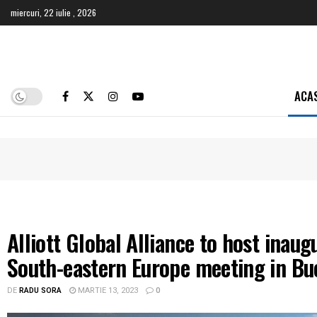
miercuri, 22 iulie , 2026
ACA
Alliott Global Alliance to host inaug
South-eastern Europe meeting in Bu
DE
RADU SORA
MARTIE 13, 2023
0