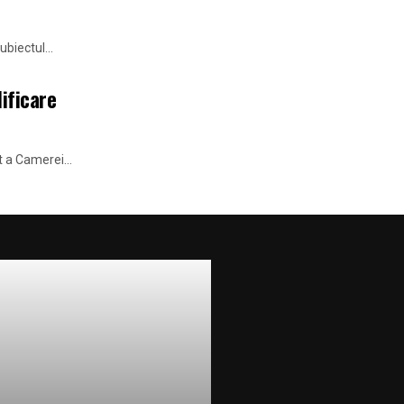
biectul...
ificare
t a Camerei...