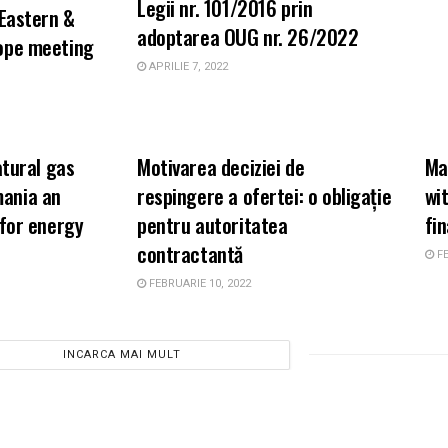
Legii nr. 101/2016 prin
 Eastern &
adoptarea OUG nr. 26/2022
ope meeting
APRILIE 7, 2022
ARII DE PRACTICA
A
atural gas
Motivarea deciziei de
Ma
ania an
respingere a ofertei: o obligație
wi
 for energy
pentru autoritatea
fi
contractantă
FE
FEBRUARIE 10, 2022
INCARCA MAI MULT