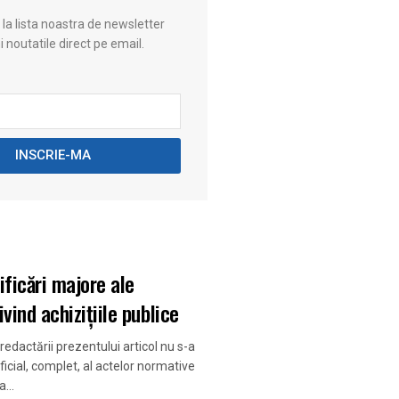
a lista noastra de newsletter
i noutatile direct pe email.
INSCRIE-MA
ICA
ificări majore ale
ivind achizițiile publice
edactării prezentului articol nu s-a
oficial, complet, al actelor normative
...