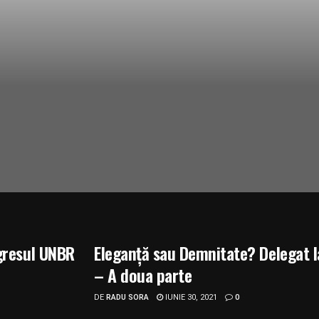
ngresul UNBR
Eleganță sau Demnitate? Delegat 
– A doua parte
DE
RADU SORA
IUNIE 30, 2021
0