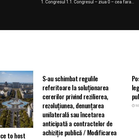
1. Congresul 1.1. Congresul – ziua 0 – cea fara...
ARII DE PRACTICA
A
S-au schimbat regulile
Po
referitoare la soluționarea
leg
cererilor privind rezilierea,
pu
rezoluțiunea, denunțarea
MA
unilaterală sau încetarea
anticipată a contractelor de
achiziție publică / Modificarea
nce to host