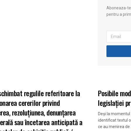
Aboneaza-te l
pentru a prim
DE PRACTICA
ARII DE PRACT
schimbat regulile referitoare la
Posibile mod
onarea cererilor privind
legislației pr
ierea, rezoluțiunea, denunțarea
Deși la momentul r
terală sau încetarea anticipată a
identificat textul 
ce au menirea de a