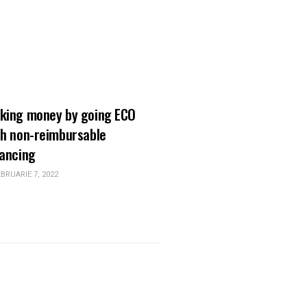
RII DE PRACTICA
king money by going ECO
th non-reimbursable
nancing
BRUARIE 7, 2022