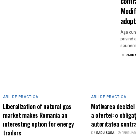
contr
Modif
adopt
Așa cum 
privind 
spunem n
ARII DE PRACTICA
DE
RADU 
Suspendarea executării scrisorii de garanți
DE
RADU SORA
FEBRUARIE 17, 2022
ARII DE PRACTICA
ARII DE PRACTICA
Liberalization of natural gas
Motivarea deciziei
market makes Romania an
a ofertei: o obliga
interesting option for energy
autoritatea contr
traders
DE
RADU SORA
FEBRUARI