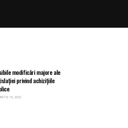
RII DE PRACTICA
sibile modificări majore ale
islației privind achizițiile
blice
RTIE 19, 2022