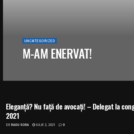
UNCATEGORIZED
M-AM ENERVAT!
Eleganță? Nu față de avocați! – Delegat la co
2021
DE
RADU SORA
IULIE 2, 2021
0