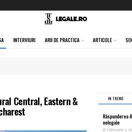
Portalul Profes
SA
INTERVIURI
ARII DE PRACTICA
ARTICOLE
SO
ural Central, Eastern &
IN TREND
charest
Răspunderea AN
nelegale
FEBRUARIE 4, 20