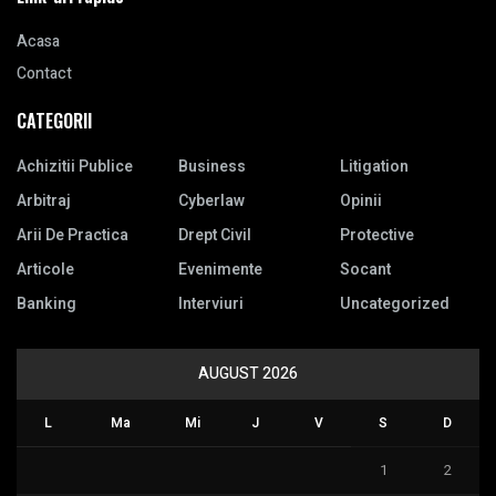
Acasa
Contact
CATEGORII
Achizitii Publice
Business
Litigation
Arbitraj
Cyberlaw
Opinii
Arii De Practica
Drept Civil
Protective
Articole
Evenimente
Socant
Banking
Interviuri
Uncategorized
AUGUST 2026
L
Ma
Mi
J
V
S
D
1
2