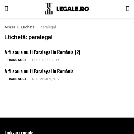
Acasa
Eticheta
paralegal
Etichetă:
paralegal
A fi sau a nu fi Paralegal în România (2)
ARTICOLE
DE
RADU SORA
FEBRUARIE 5, 2019
A fi sau a nu fi Paralegal în România
ARTICOLE
DE
RADU SORA
NOIEMBRIE 9, 2017
Link-uri rapide