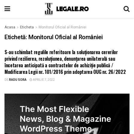
Acasa
Eticheta
Monitorul Oficial al României
Etichetă:
Monitorul Oficial al României
S-au schimbat regulile referitoare la soluționarea cererilor
ARII DE PRACTICA
privind rezilierea, rezoluțiunea, denunțarea unilaterală sau
încetarea anticipată a contractelor de achiziție publică /
Modificarea Legii nr. 101/2016 prin adoptarea OUG nr. 26/2022
DE
RADU SORA
APRILIE 7, 2022