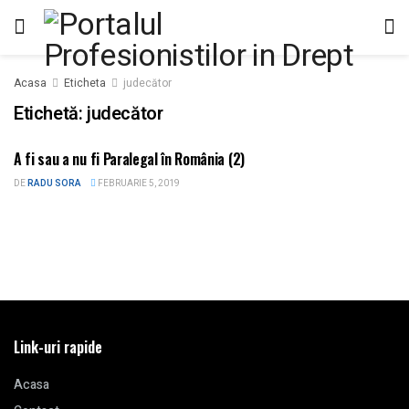
Acasa
Eticheta
judecător
Etichetă:
judecător
A fi sau a nu fi Paralegal în România (2)
ARTICOLE
DE
RADU SORA
FEBRUARIE 5, 2019
Link-uri rapide
Acasa