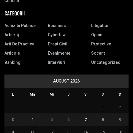
Contact
CATEGORII
Achizitii Publice
Business
Litigation
Arbitraj
Cyberlaw
Opinii
Arii De Practica
Drept Civil
Protective
Articole
Evenimente
Socant
Banking
Interviuri
Uncategorized
AUGUST 2026
L
Ma
Mi
J
V
S
D
1
2
3
4
5
6
7
8
9
10
11
12
13
14
15
16