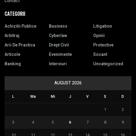
Contact
CATEGORII
Achizitii Publice
Business
Litigation
Arbitraj
Cyberlaw
Opinii
Arii De Practica
Drept Civil
Protective
Articole
Evenimente
Socant
Banking
Interviuri
Uncategorized
AUGUST 2026
L
Ma
Mi
J
V
S
D
1
2
3
4
5
6
7
8
9
10
11
12
13
14
15
16