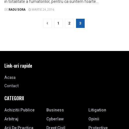
in totalitate a fumatorilor, pentru ca suntem foarte...
DE
RADU SORA
MARTIE 24, 2016
1
2
3
Link-uri rapide
Acasa
Contact
CATEGORII
Achizitii Publice
Business
Litigation
Arbitraj
Cyberlaw
Opinii
Arii De Practica
Drept Civil
Protective