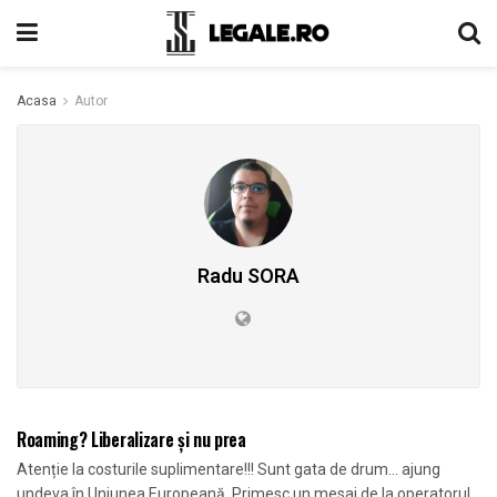
Acasa
Autor
Radu SORA
ARII DE PRACTICA
Roaming? Liberalizare și nu prea
Atenție la costurile suplimentare!!! Sunt gata de drum… ajung
undeva în Uniunea Europeană. Primesc un mesaj de la operatorul