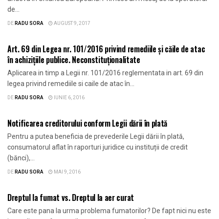
de...
DE
RADU SORA
AUGUST 9, 2017
ARII DE PRACTICA
Art. 69 din Legea nr. 101/2016 privind remediile și căile de atac
în achizițiile publice. Neconstituționalitate
Aplicarea in timp a Legii nr. 101/2016 reglementata in art. 69 din
legea privind remediile si caile de atac în...
DE
RADU SORA
IUNIE 6, 2016
ARII DE PRACTICA
Notificarea creditorului conform Legii dării în plată
Pentru a putea beneficia de prevederile Legii dării în plată,
consumatorul aflat în raporturi juridice cu instituții de credit
(bănci),...
DE
RADU SORA
MAI 9, 2016
ARTICOLE
Dreptul la fumat vs. Dreptul la aer curat
Care este pana la urma problema fumatorilor? De fapt nici nu este