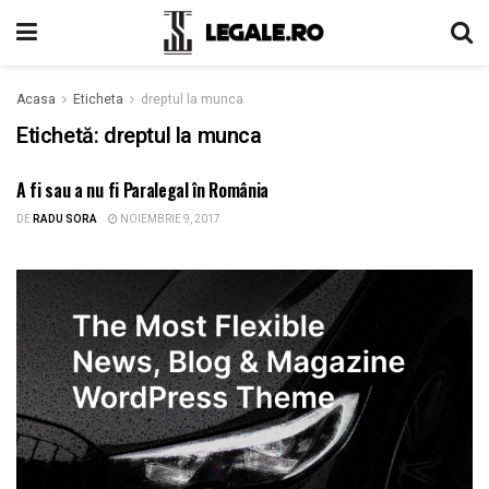
Acasa
Eticheta
dreptul la munca
Etichetă:
dreptul la munca
A fi sau a nu fi Paralegal în România
ARTICOLE
DE
RADU SORA
NOIEMBRIE 9, 2017